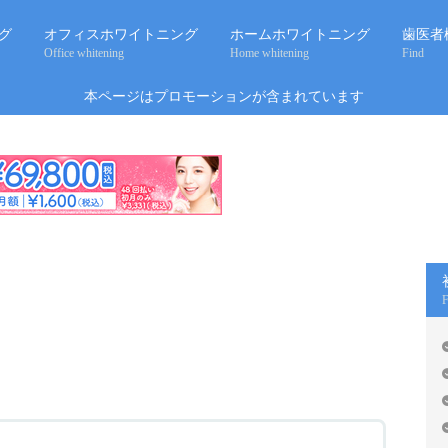
グ
オフィスホワイトニング
ホームホワイトニング
歯医者
Office whitening
Home whitening
Find
本ページはプロモーションが含まれています
ング！
F
の施術